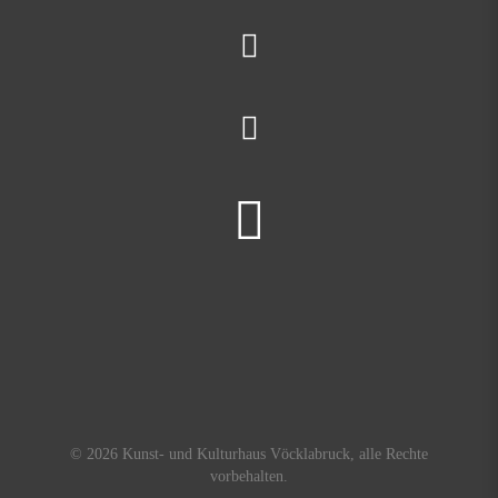
© 2026 Kunst- und Kulturhaus Vöcklabruck, alle Rechte
vorbehalten.