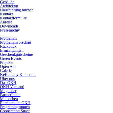
Gebäude
Architektur
Hausführung buchen
Kontakt
Kontaktformular
Anreise
Downloads
Pressearchiv
Programm
Programmvorschau
Rückblick
Ermäßigungen
Geschenkgutscheine
Green Events
Projekte
Open Air
Galerie
KeKademy Kinderuni
Über uns
Das OKH
OKH Vorstand
Mitglieder
PartnerInnen
Mitmachen
Ehrenamt im OKH
Programmgruppen
Cooperation Space