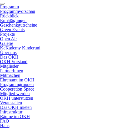
Programm
Programmvorschau
Rückblick
Ermäßigungen
Geschenkgutscheine
Green Events
Projekte
Open Air
Galerie
KeKademy Kinderuni
Über uns
Das OKH
OKH Vorstand
Mitglieder
PartnerInnen
Mitmachen
Ehrenamt im OKH
Programmgruppen
Cooperation Space
Mitglied werden
OKH unterstützen
Veranstalten
Das OKH mieten
Infrastruktur
Räume im OKH
FAQ
Haus