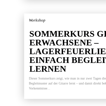
Workshop
SOMMERKURS GI
ERWACHSENE –
LAGERFEUERLI
EINFACH BEGLE
LERNEN
Dieser Sommerkurs zeigt, wie man in nur zwei Tagen die
Begleitmuster auf der Gitarre lernt – und damit direkt b
Vorkenntnisse...