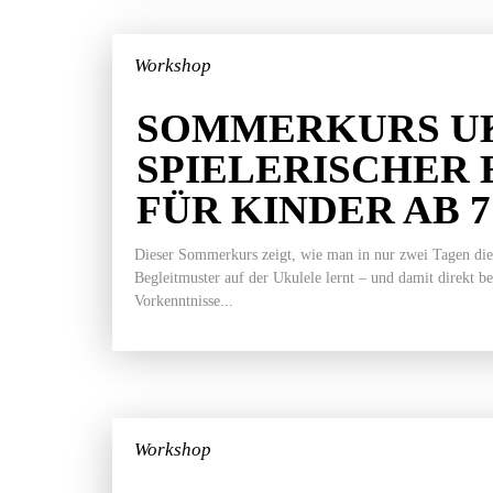
Workshop
SOMMERKURS UK
SPIELERISCHER 
FÜR KINDER AB 
Dieser Sommerkurs zeigt, wie man in nur zwei Tagen die
Begleitmuster auf der Ukulele lernt – und damit direkt b
Vorkenntnisse...
Workshop