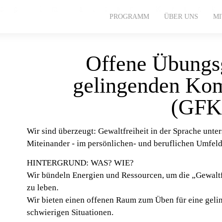
op im alten Kran
PROGRAMM
ÜBER UNS
M
Offene Übungs
gelingenden Ko
(GFK
Wir sind überzeugt:
Gewaltfreiheit in der Sprache unter
Miteinander - im persönlichen- und beruflichen Umfeld
HINTERGRUND: WAS? WIE?
Wir bündeln Energien und Ressourcen, um die „Gewal
zu leben.
Wir bieten einen offenen Raum zum Üben für eine gel
schwierigen Situationen.