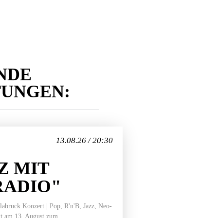
NDE
TUNGEN:
13.08.26 / 20:30
Z MIT
RADIO"
bruck Konzert | Pop, R'n'B, Jazz, Neo-
t am 13. August zum...