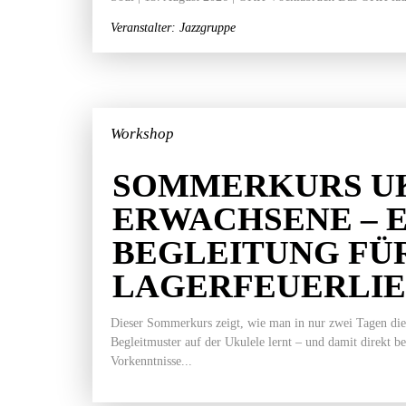
Veranstalter: Jazzgruppe
Workshop
SOMMERKURS U
ERWACHSENE – 
BEGLEITUNG FÜ
LAGERFEUERLI
Dieser Sommerkurs zeigt, wie man in nur zwei Tagen die
Begleitmuster auf der Ukulele lernt – und damit direkt b
Vorkenntnisse...