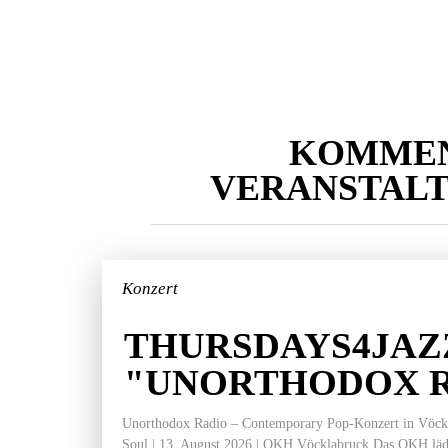
KOMME
VERANSTAL
Konzert
THURSDAYS4JAZ
"UNORTHODOX 
Unorthodox Radio – Contemporary Pop-Konzert in Vöckla
Soul | 13. August 2026 | OKH Vöcklabruck Das OKH läd