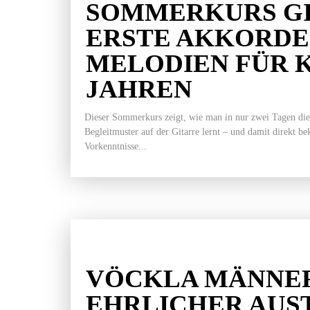
SOMMERKURS GI
ERSTE AKKORDE
MELODIEN FÜR K
JAHREN
Dieser Sommerkurs zeigt, wie man in nur zwei Tagen die
Begleitmuster auf der Gitarre lernt – und damit direkt b
Vorkenntnisse...
VÖCKLA MÄNNER
EHRLICHER AUS