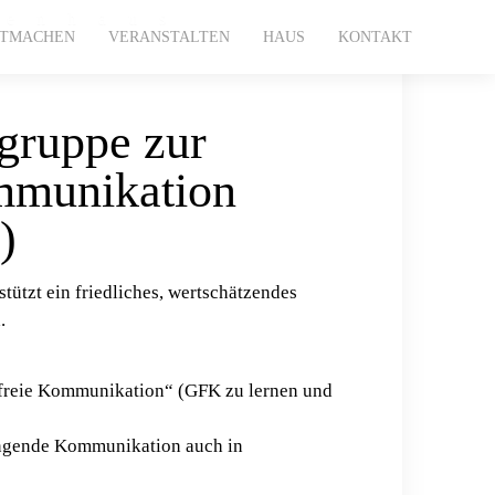
kenhaus
ITMACHEN
VERANSTALTEN
HAUS
KONTAKT
gruppe zur
mmunikation
)
stützt ein friedliches, wertschätzendes
.
tfreie Kommunikation“ (GFK zu lernen und
ingende Kommunikation auch in