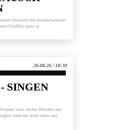
N
 starkes Netzwerk und freundschaftlicher
end (VoeMA) startet in...
26.08.26 / 18:30
- SINGEN
 Einfache Texte, leichte Melodien und
tigkeit entdeckst, Kraft tankst und