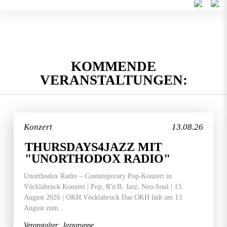
KOMMENDE
VERANSTALTUNGEN:
Konzert
13.08.26
THURSDAYS4JAZZ MIT
"UNORTHODOX RADIO"
Unorthodox Radio – Contemporary Pop-Konzert in
Vöcklabruck Konzert | Pop, R'n'B, Jazz, Neo-Soul | 13.
August 2026 | OKH Vöcklabruck Das OKH lädt am 13.
August zum...
Veranstalter: Jazzgruppe