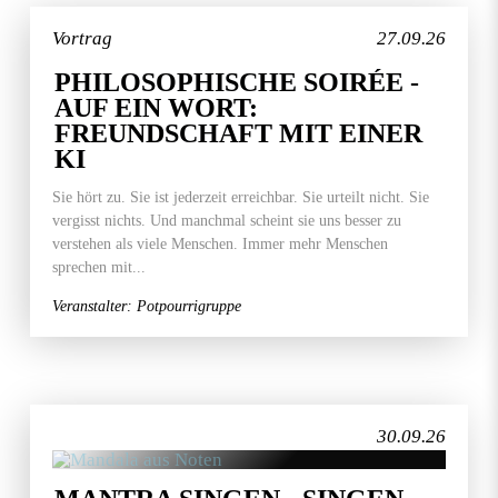
Vortrag
27.09.26
PHILOSOPHISCHE SOIRÉE -
AUF EIN WORT:
FREUNDSCHAFT MIT EINER
KI
Sie hört zu. Sie ist jederzeit erreichbar. Sie urteilt nicht. Sie
vergisst nichts. Und manchmal scheint sie uns besser zu
verstehen als viele Menschen. Immer mehr Menschen
sprechen mit...
Veranstalter: Potpourrigruppe
30.09.26