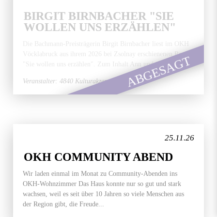
BIRGIT BIRNBACHER "SIE
WOLLEN UNS ERZÄHLEN"
Die Bachmann-Preisträgerin Birgit Birnbacher liest im OKH
Vöcklabruck aus ihrem 2026 bei Zsolnay erschienenen Roman
ABGESAGT
"Sie wollen uns erzählen". Zum Inhalt Ann und ihr...
Veranstalter: 4840 Kulturakzente
25.11.26
OKH COMMUNITY ABEND
Wir laden einmal im Monat zu Community-Abenden ins
OKH-Wohnzimmer Das Haus konnte nur so gut und stark
wachsen, weil es seit über 10 Jahren so viele Menschen aus
der Region gibt, die Freude...