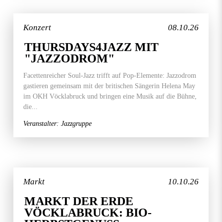
Konzert
08.10.26
THURSDAYS4JAZZ MIT
"JAZZODROM"
Facettenreicher Soul-Jazz trifft auf Pop-Elemente: Jazzodrom
gastieren gemeinsam mit der britischen Sängerin Helena May
im OKH Vöcklabruck und bringen eine Musik auf die Bühne,
die...
Veranstalter: Jazzgruppe
Markt
10.10.26
MARKT DER ERDE
VÖCKLABRUCK: BIO-