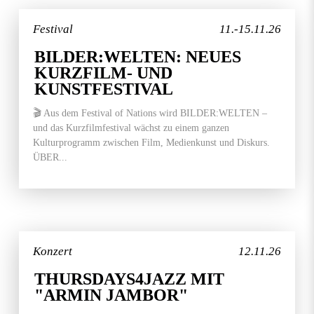
Festival
11.-15.11.26
BILDER:WELTEN: NEUES
KURZFILM- UND
KUNSTFESTIVAL
🎬 Aus dem Festival of Nations wird BILDER:WELTEN –
und das Kurzfilmfestival wächst zu einem ganzen
Kulturprogramm zwischen Film, Medienkunst und Diskurs.
ÜBER...
Konzert
12.11.26
THURSDAYS4JAZZ MIT
"ARMIN JAMBOR"