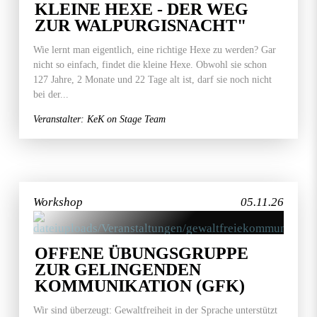
KLEINE HEXE - DER WEG
ZUR WALPURGISNACHT"
Wie lernt man eigentlich, eine richtige Hexe zu werden? Gar
nicht so einfach, findet die kleine Hexe. Obwohl sie schon
127 Jahre, 2 Monate und 22 Tage alt ist, darf sie noch nicht
bei der...
Veranstalter: KeK on Stage Team
Workshop
05.11.26
OFFENE ÜBUNGSGRUPPE
ZUR GELINGENDEN
KOMMUNIKATION (GFK)
Wir sind überzeugt: Gewaltfreiheit in der Sprache unterstützt