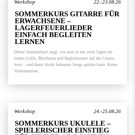
Workshop
22.-23.08.26
SOMMERKURS GITARRE FÜR
ERWACHSENE –
LAGERFEUERLIEDER
EINFACH BEGLEITEN
LERNEN
Dieser Sommerkurs zeigt, wie man in nur zwei Tagen die
ersten Griffe, Rhythmen und Begleitmuster auf der Gitarre
lernt – und damit direkt bekannte Songs spielen kann. Keine
Vorkenntnisse...
Workshop
24.-25.08.26
SOMMERKURS UKULELE –
SPIELERISCHER EINSTIEG