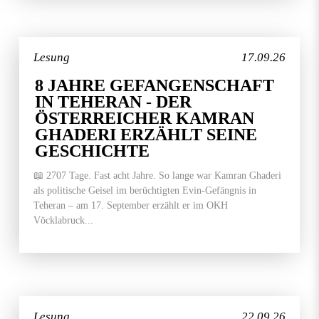
Lesung
17.09.26
8 JAHRE GEFANGENSCHAFT
IN TEHERAN - DER
ÖSTERREICHER KAMRAN
GHADERI ERZÄHLT SEINE
GESCHICHTE
📖 2707 Tage. Fast acht Jahre. So lange war Kamran Ghaderi
als politische Geisel im berüchtigten Evin-Gefängnis in
Teheran – am 17. September erzählt er im OKH
Vöcklabruck...
Lesung
22.09.26