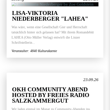
LISA-VIKTORIA
NIEDERBERGER "LAHEA"
Was wäre, wenn eine Gesellschaft Gier und Herrschaft
tatsächlich hinter sich gelassen hat? Mit ihrem Romandebüt
LAHEA (Otto Müller Verlag) entwirft die Linzer
Schriftstellerin...
Veranstalter: 4840 Kulturakzente
23.09.26
OKH COMMUNITY ABEND
HOSTED BY FREIES RADIO
SALZKAMMERGUT
Wir laden einmal im Monat zu Community-Abenden ins