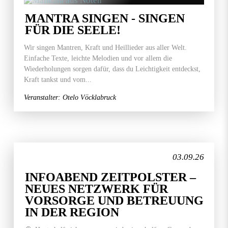
MANTRA SINGEN - SINGEN
FÜR DIE SEELE!
Wir singen Mantren, Kraft und Heillieder aus aller Welt.
Einfache Texte, leichte Melodien und vor allem die
Wiederholungen sorgen dafür, dass du Leichtigkeit entdeckst,
Kraft tankst und vom...
Veranstalter: Otelo Vöcklabruck
03.09.26
INFOABEND ZEITPOLSTER –
NEUES NETZWERK FÜR
VORSORGE UND BETREUUNG
IN DER REGION