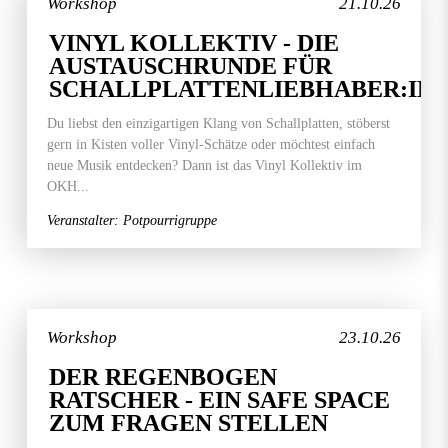
Workshop
21.10.26
VINYL KOLLEKTIV - DIE
AUSTAUSCHRUNDE FÜR
SCHALLPLATTENLIEBHABER:IN
Du liebst den einzigartigen Klang von Schallplatten, stöberst
gern in Kisten voller Vinyl-Schätze oder möchtest einfach
neue Musik entdecken? Dann ist das Vinyl Kollektiv im
OKH...
Veranstalter: Potpourrigruppe
Workshop
23.10.26
DER REGENBOGEN
RATSCHER - EIN SAFE SPACE
ZUM FRAGEN STELLEN