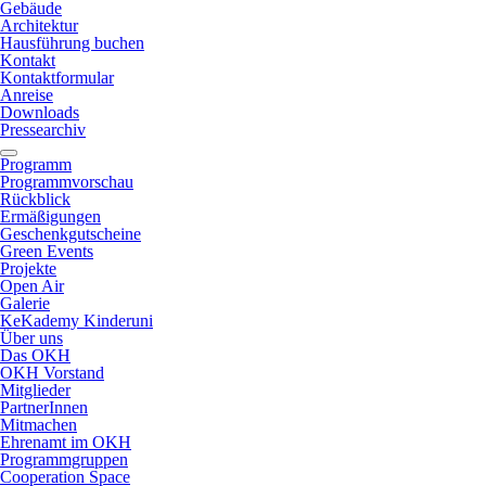
Gebäude
Architektur
Hausführung buchen
Kontakt
Kontaktformular
Anreise
Downloads
Pressearchiv
Programm
Programmvorschau
Rückblick
Ermäßigungen
Geschenkgutscheine
Green Events
Projekte
Open Air
Galerie
KeKademy Kinderuni
Über uns
Das OKH
OKH Vorstand
Mitglieder
PartnerInnen
Mitmachen
Ehrenamt im OKH
Programmgruppen
Cooperation Space