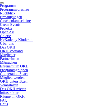
Programm
Programmvorschau
Rückblick
Ermäßigungen
Geschenkgutscheine
Green Events
Projekte
Open Air
Galerie
KeKademy Kinderuni
Über uns
Das OKH
OKH Vorstand
Mitglieder
PartnerInnen
Mitmachen
Ehrenamt im OKH
Programmgruppen
Cooperation Space
Mitglied werden
OKH unterstützen
Veranstalten
Das OKH mieten
Infrastruktur
Räume im OKH
FAQ
Haus