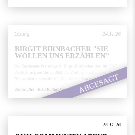
Lesung
24.11.26
BIRGIT BIRNBACHER "SIE
WOLLEN UNS ERZÄHLEN"
Die Bachmann-Preisträgerin Birgit Birnbacher liest im OKH
Vöcklabruck aus ihrem 2026 bei Zsolnay erschienenen Roman
ABGESAGT
"Sie wollen uns erzählen". Zum Inhalt Ann und ihr...
Veranstalter: 4840 Kulturakzente
25.11.26