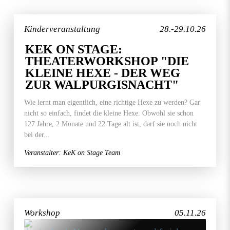
Kinderveranstaltung
28.-29.10.26
KEK ON STAGE:
THEATERWORKSHOP "DIE
KLEINE HEXE - DER WEG
ZUR WALPURGISNACHT"
Wie lernt man eigentlich, eine richtige Hexe zu werden? Gar
nicht so einfach, findet die kleine Hexe. Obwohl sie schon
127 Jahre, 2 Monate und 22 Tage alt ist, darf sie noch nicht
bei der...
Veranstalter: KeK on Stage Team
Workshop
05.11.26