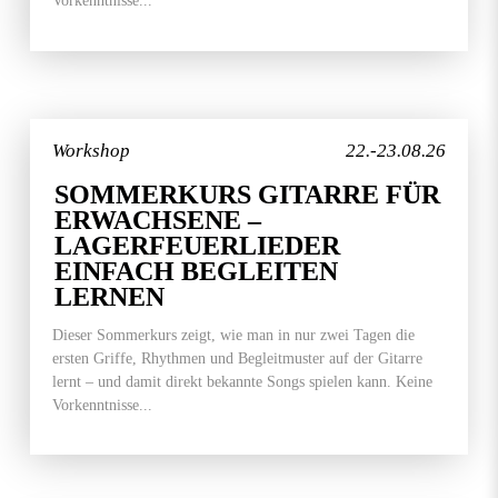
Vorkenntnisse...
Workshop
22.-23.08.26
SOMMERKURS GITARRE FÜR
ERWACHSENE –
LAGERFEUERLIEDER
EINFACH BEGLEITEN
LERNEN
Dieser Sommerkurs zeigt, wie man in nur zwei Tagen die
ersten Griffe, Rhythmen und Begleitmuster auf der Gitarre
lernt – und damit direkt bekannte Songs spielen kann. Keine
Vorkenntnisse...