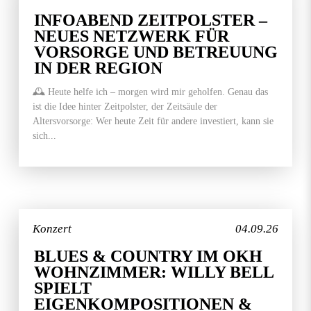
INFOABEND ZEITPOLSTER –
NEUES NETZWERK FÜR
VORSORGE UND BETREUUNG
IN DER REGION
🕰️ Heute helfe ich – morgen wird mir geholfen. Genau das
ist die Idee hinter Zeitpolster, der Zeitsäule der
Altersvorsorge: Wer heute Zeit für andere investiert, kann sie
sich...
Konzert
04.09.26
BLUES & COUNTRY IM OKH
WOHNZIMMER: WILLY BELL
SPIELT
EIGENKOMPOSITIONEN &