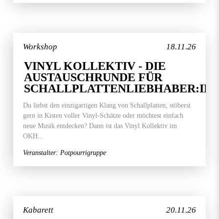
Workshop
18.11.26
VINYL KOLLEKTIV - DIE
AUSTAUSCHRUNDE FÜR
SCHALLPLATTENLIEBHABER:IN
Du liebst den einzigartigen Klang von Schallplatten, stöberst
gern in Kisten voller Vinyl-Schätze oder möchtest einfach
neue Musik entdecken? Dann ist das Vinyl Kollektiv im
OKH...
Veranstalter: Potpourrigruppe
Kabarett
20.11.26