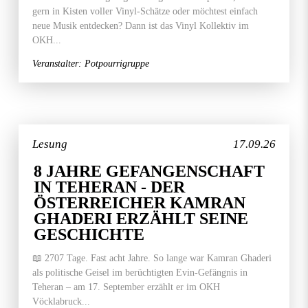
gern in Kisten voller Vinyl-Schätze oder möchtest einfach
neue Musik entdecken? Dann ist das Vinyl Kollektiv im
OKH...
Veranstalter: Potpourrigruppe
Lesung
17.09.26
8 JAHRE GEFANGENSCHAFT
IN TEHERAN - DER
ÖSTERREICHER KAMRAN
GHADERI ERZÄHLT SEINE
GESCHICHTE
📖 2707 Tage. Fast acht Jahre. So lange war Kamran Ghaderi
als politische Geisel im berüchtigten Evin-Gefängnis in
Teheran – am 17. September erzählt er im OKH
Vöcklabruck...