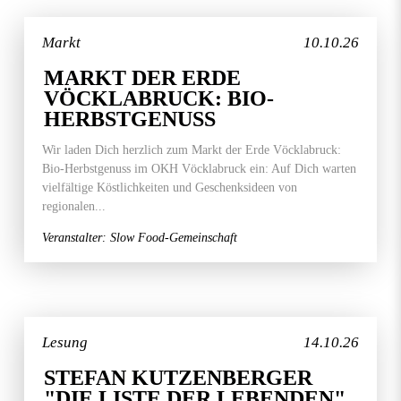
Markt
10.10.26
MARKT DER ERDE
VÖCKLABRUCK: BIO-
HERBSTGENUSS
Wir laden Dich herzlich zum Markt der Erde Vöcklabruck:
Bio-Herbstgenuss im OKH Vöcklabruck ein: Auf Dich warten
vielfältige Köstlichkeiten und Geschenksideen von
regionalen...
Veranstalter: Slow Food-Gemeinschaft
Lesung
14.10.26
STEFAN KUTZENBERGER
"DIE LISTE DER LEBENDEN"