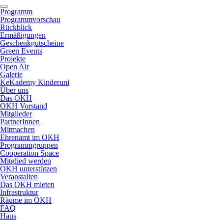
Programm
Programmvorschau
Rückblick
Ermäßigungen
Geschenkgutscheine
Green Events
Projekte
Open Air
Galerie
KeKademy Kinderuni
Über uns
Das OKH
OKH Vorstand
Mitglieder
PartnerInnen
Mitmachen
Ehrenamt im OKH
Programmgruppen
Cooperation Space
Mitglied werden
OKH unterstützen
Veranstalten
Das OKH mieten
Infrastruktur
Räume im OKH
FAQ
Haus