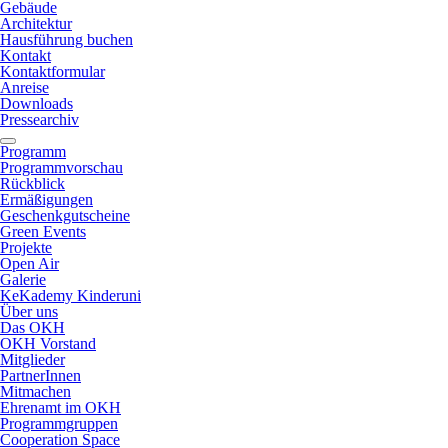
Gebäude
Architektur
Hausführung buchen
Kontakt
Kontaktformular
Anreise
Downloads
Pressearchiv
Programm
Programmvorschau
Rückblick
Ermäßigungen
Geschenkgutscheine
Green Events
Projekte
Open Air
Galerie
KeKademy Kinderuni
Über uns
Das OKH
OKH Vorstand
Mitglieder
PartnerInnen
Mitmachen
Ehrenamt im OKH
Programmgruppen
Cooperation Space