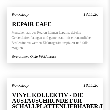
Workshop
13.11.26
REPAIR CAFE
Menschen aus der Region können kaputte, defekte
Gerätschaften bringen und gemeinsam mit ehrenamtlichen
Bastler/inne/n werden Elektrogeräte inspiziert und falls
möglich...
Veranstalter: Otelo Vöcklabruck
Workshop
18.11.26
VINYL KOLLEKTIV - DIE
AUSTAUSCHRUNDE FÜR
SCHALLPLATTENLIEBHABER:IN