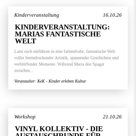
Kinderveranstaltung
16.10.26
KINDERVERANSTALTUNG:
MARIAS FANTASTISCHE
WELT
Lasst euch entführen in eine farbenfrohe, fantastische Welt
voller beeindruckender Artistik, spannender Geschichten und
verblüffender Momente. Während Maria den Spagat
zwischen...
Veranstalter: KeK - Kinder erleben Kultur
Workshop
21.10.26
VINYL KOLLEKTIV - DIE
AUSTAUSCHRUNDE FÜR