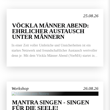
25.08.26
VÖCKLA MÄNNER ABEND:
EHRLICHER AUSTAUSCH
UNTER MÄNNERN
In einer Zeit voller Umbrüche und Unsicherheiten ist ein
starkes Netzwerk und freundschaftlicher Austausch wertvoller
denn je. Mit dem Vöckla Männer Abend (VoeMA) startet in...
Workshop
26.08.26
MANTRA SINGEN - SINGEN
FÜR DIE SEELE!