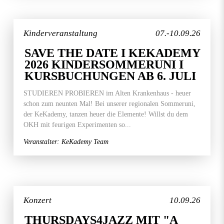
Kinderveranstaltung
07.-10.09.26
SAVE THE DATE I KEKADEMY
2026 KINDERSOMMERUNI I
KURSBUCHUNGEN AB 6. JULI
STUDIEREN PROBIEREN im Alten Krankenhaus - heuer
schon zum neunten Mal! Bei unserer regionalen Sommeruni,
der KeKademy, tanzen heuer die Elemente! Willst du dem
OKH mit feurigen Experimenten so...
Veranstalter: KeKademy Team
Konzert
10.09.26
THURSDAYS4JAZZ MIT "A