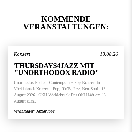
KOMMENDE
VERANSTALTUNGEN:
Konzert
13.08.26
THURSDAYS4JAZZ MIT
"UNORTHODOX RADIO"
Unorthodox Radio – Contemporary Pop-Konzert in
Vöcklabruck Konzert | Pop, R'n'B, Jazz, Neo-Soul | 13.
August 2026 | OKH Vöcklabruck Das OKH lädt am 13.
August zum...
Veranstalter: Jazzgruppe