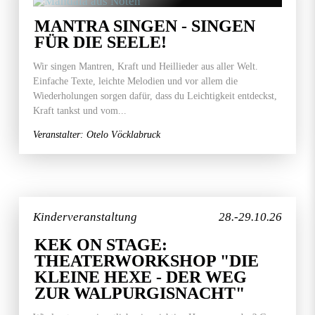
MANTRA SINGEN - SINGEN
FÜR DIE SEELE!
Wir singen Mantren, Kraft und Heillieder aus aller Welt.
Einfache Texte, leichte Melodien und vor allem die
Wiederholungen sorgen dafür, dass du Leichtigkeit entdeckst,
Kraft tankst und vom...
Veranstalter: Otelo Vöcklabruck
Kinderveranstaltung
28.-29.10.26
KEK ON STAGE:
THEATERWORKSHOP "DIE
KLEINE HEXE - DER WEG
ZUR WALPURGISNACHT"