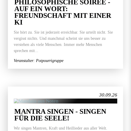
PHILOSOPHISCHE SOIRÉE -
AUF EIN WORT:
FREUNDSCHAFT MIT EINER
KI
Sie hört zu. Sie ist jederzeit erreichbar. Sie urteilt nicht. Sie
vergisst nichts. Und manchmal scheint sie uns besser zu
verstehen als viele Menschen. Immer mehr Menschen
sprechen mit...
Veranstalter: Potpourrigruppe
30.09.26
MANTRA SINGEN - SINGEN
FÜR DIE SEELE!
Wir singen Mantren, Kraft und Heillieder aus aller Welt.