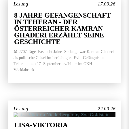
Lesung
17.09.26
8 JAHRE GEFANGENSCHAFT
IN TEHERAN - DER
ÖSTERREICHER KAMRAN
GHADERI ERZÄHLT SEINE
GESCHICHTE
📖 2707 Tage. Fast acht Jahre. So lange war Kamran Ghaderi
als politische Geisel im berüchtigten Evin-Gefängnis in
Teheran – am 17. September erzählt er im OKH
Vöcklabruck...
Lesung
22.09.26
LISA-VIKTORIA