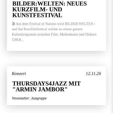
BILDER:WELTEN: NEUES
KURZFILM- UND
KUNSTFESTIVAL
🎬 Aus dem Festival of Nations wird BILDER:WELTEN –
und das Kurzfilmfestival wächst zu einem ganzen
Kulturprogramm zwischen Film, Medienkunst und Diskurs.
ÜBER...
Konzert
12.11.26
THURSDAYS4JAZZ MIT
"ARMIN JAMBOR"
Veranstalter: Jazzgruppe