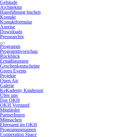
Gebäude
Architektur
Hausführung buchen
Kontakt
Kontaktformular
Anreise
Downloads
Pressearchiv
Programm
Programmvorschau
Rückblick
Ermäßigungen
Geschenkgutscheine
Green Events
Projekte
Open Air
Galerie
KeKademy Kinderuni
Über uns
Das OKH
OKH Vorstand
Mitglieder
PartnerInnen
Mitmachen
Ehrenamt im OKH
Programmgruppen
Cooperation Space