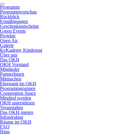
Programm
Programmvorschau
Rückblick
Ermäßigungen
Geschenkgutscheine
Green Events
Projekte
Open Air
Galerie
KeKademy Kinderuni
Über uns
Das OKH
OKH Vorstand
Mitglieder
PartnerInnen
Mitmachen
Ehrenamt im OKH
Programmgruppen
Cooperation Space
Mitglied werden
OKH unterstützen
Veranstalten
Das OKH mieten
Infrastruktur
Räume im OKH
FAQ
Haus