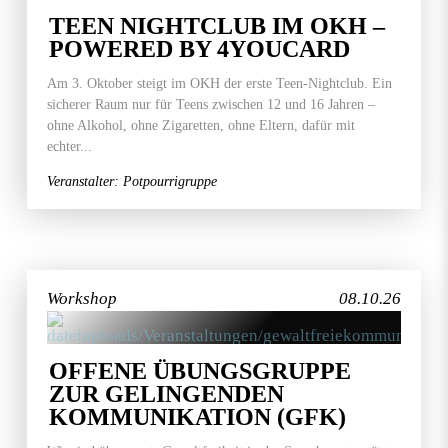
TEEN NIGHTCLUB IM OKH –
POWERED BY 4YOUCARD
Am 3. Oktober steigt im OKH der erste Teen-Nightclub. Ein
sicherer Raum nur für Teens zwischen 12 und 16 Jahren –
ohne Alkohol, ohne Zigaretten, ohne Eltern, dafür mit
echter...
Veranstalter: Potpourrigruppe
Workshop
08.10.26
OFFENE ÜBUNGSGRUPPE
ZUR GELINGENDEN
KOMMUNIKATION (GFK)