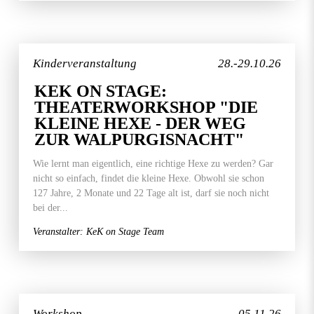
Kinderveranstaltung
28.-29.10.26
KEK ON STAGE:
THEATERWORKSHOP "DIE
KLEINE HEXE - DER WEG
ZUR WALPURGISNACHT"
Wie lernt man eigentlich, eine richtige Hexe zu werden? Gar
nicht so einfach, findet die kleine Hexe. Obwohl sie schon
127 Jahre, 2 Monate und 22 Tage alt ist, darf sie noch nicht
bei der...
Veranstalter: KeK on Stage Team
Workshop
05.11.26