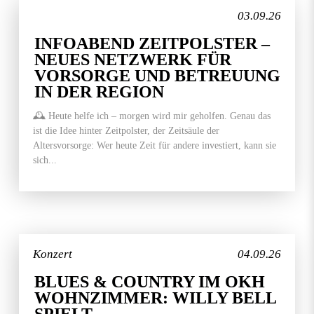
03.09.26
INFOABEND ZEITPOLSTER –
NEUES NETZWERK FÜR
VORSORGE UND BETREUUNG
IN DER REGION
🕰️ Heute helfe ich – morgen wird mir geholfen. Genau das
ist die Idee hinter Zeitpolster, der Zeitsäule der
Altersvorsorge: Wer heute Zeit für andere investiert, kann sie
sich...
Konzert
04.09.26
BLUES & COUNTRY IM OKH
WOHNZIMMER: WILLY BELL