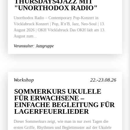
THURSDAYS4JAZZ MIT
"UNORTHODOX RADIO"
Unorthodox Radio – Contemporary Pop-Konzert in
Vöcklabruck Konzert | Pop, R'n'B, Jazz, Neo-Soul | 13.
August 2026 | OKH Vöcklabruck Das OKH lädt am 13.
August zum...
Veranstalter: Jazzgruppe
Workshop
22.-23.08.26
SOMMERKURS UKULELE
FÜR ERWACHSENE –
EINFACHE BEGLEITUNG FÜR
LAGERFEUERLIEDER
Dieser Sommerkurs zeigt, wie man in nur zwei Tagen die
ersten Griffe, Rhythmen und Begleitmuster auf der Ukulele