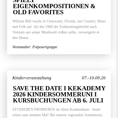
SPIELT
EIGENKOMPOSITIONEN &
OLD FAVORITES
William Bell wuchs in Clearwater, Florida, mit Country, Blues
und Folk auf. Als ihn 1968 der Einberufungsbefehl nach
Vietnam aus seiner Musikwelt reißen sollte, verweigerte er
den Dienst...
Veranstalter: Potpourrigruppe
Kinderveranstaltung
07.-10.09.26
SAVE THE DATE I KEKADEMY
2026 KINDERSOMMERUNI I
KURSBUCHUNGEN AB 6. JULI
STUDIEREN PROBIEREN im Alten Krankenhaus - heuer
schon zum neunten Mal! Bei unserer regionalen Sommeruni,