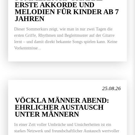
ERSTE AKKORDE UND
MELODIEN FÜR KINDER AB 7
JAHREN
Dieser Sommerkurs zeigt, wie man in nur zwei Tagen die
ersten Griffe, Rhythmen und Begleitmuster auf der Gitarre
lernt – und damit direkt bekannte Songs spielen kann. Keine
Vorkenntnisse...
25.08.26
VÖCKLA MÄNNER ABEND:
EHRLICHER AUSTAUSCH
UNTER MÄNNERN
In einer Zeit voller Umbrüche und Unsicherheiten ist ein
starkes Netzwerk und freundschaftlicher Austausch wertvoller