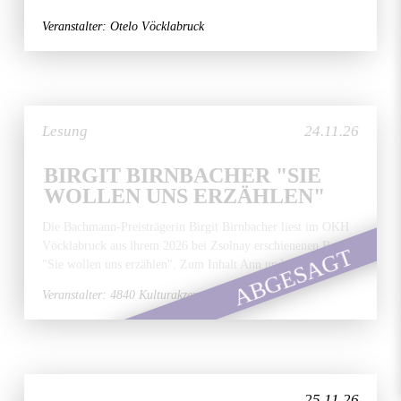
Veranstalter: Otelo Vöcklabruck
Lesung
24.11.26
BIRGIT BIRNBACHER "SIE
WOLLEN UNS ERZÄHLEN"
Die Bachmann-Preisträgerin Birgit Birnbacher liest im OKH
Vöcklabruck aus ihrem 2026 bei Zsolnay erschienenen Roman
ABGESAGT
"Sie wollen uns erzählen". Zum Inhalt Ann und ihr...
Veranstalter: 4840 Kulturakzente
25.11.26