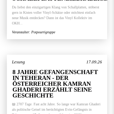
Du liebst den einzigartigen Klang von Schallplatten, stöberst
gern in Kisten voller Vinyl-Schätze oder möchtest einfach
neue Musik entdecken? Dann ist das Vinyl Kollektiv im
OKH...
Veranstalter: Potpourrigruppe
Lesung
17.09.26
8 JAHRE GEFANGENSCHAFT
IN TEHERAN - DER
ÖSTERREICHER KAMRAN
GHADERI ERZÄHLT SEINE
GESCHICHTE
📖 2707 Tage. Fast acht Jahre. So lange war Kamran Ghaderi
als politische Geisel im berüchtigten Evin-Gefängnis in