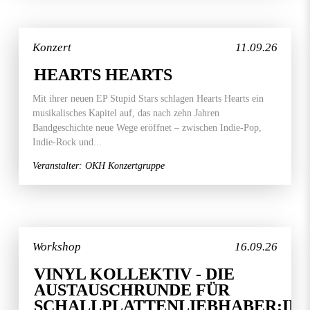
Konzert
11.09.26
HEARTS HEARTS
Mit ihrer neuen EP Stupid Stars schlagen Hearts Hearts ein
musikalisches Kapitel auf, das nach zehn Jahren
Bandgeschichte neue Wege eröffnet – zwischen Indie-Pop,
Indie-Rock und...
Veranstalter: OKH Konzertgruppe
Workshop
16.09.26
VINYL KOLLEKTIV - DIE
AUSTAUSCHRUNDE FÜR
SCHALLPLATTENLIEBHABER:IN