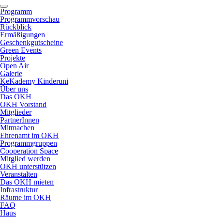
Programm
Programmvorschau
Rückblick
Ermäßigungen
Geschenkgutscheine
Green Events
Projekte
Open Air
Galerie
KeKademy Kinderuni
Über uns
Das OKH
OKH Vorstand
Mitglieder
PartnerInnen
Mitmachen
Ehrenamt im OKH
Programmgruppen
Cooperation Space
Mitglied werden
OKH unterstützen
Veranstalten
Das OKH mieten
Infrastruktur
Räume im OKH
FAQ
Haus