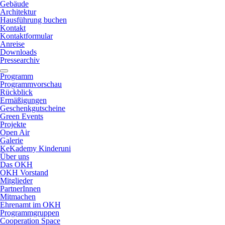
Gebäude
Architektur
Hausführung buchen
Kontakt
Kontaktformular
Anreise
Downloads
Pressearchiv
Programm
Programmvorschau
Rückblick
Ermäßigungen
Geschenkgutscheine
Green Events
Projekte
Open Air
Galerie
KeKademy Kinderuni
Über uns
Das OKH
OKH Vorstand
Mitglieder
PartnerInnen
Mitmachen
Ehrenamt im OKH
Programmgruppen
Cooperation Space