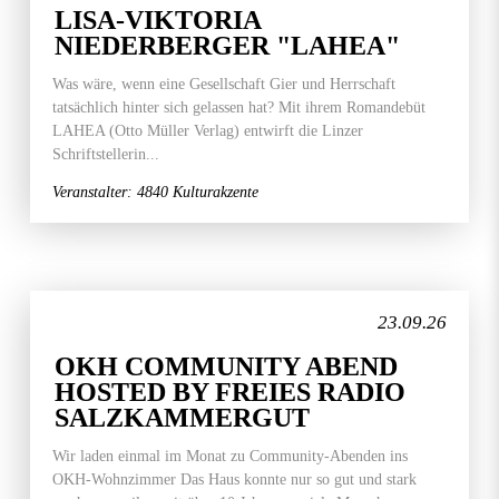
LISA-VIKTORIA
NIEDERBERGER "LAHEA"
Was wäre, wenn eine Gesellschaft Gier und Herrschaft
tatsächlich hinter sich gelassen hat? Mit ihrem Romandebüt
LAHEA (Otto Müller Verlag) entwirft die Linzer
Schriftstellerin...
Veranstalter: 4840 Kulturakzente
23.09.26
OKH COMMUNITY ABEND
HOSTED BY FREIES RADIO
SALZKAMMERGUT
Wir laden einmal im Monat zu Community-Abenden ins
OKH-Wohnzimmer Das Haus konnte nur so gut und stark