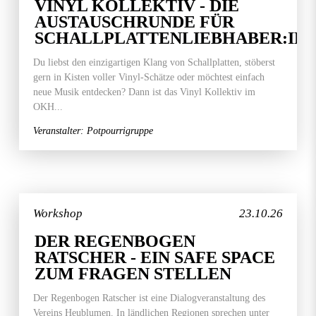
VINYL KOLLEKTIV - DIE
AUSTAUSCHRUNDE FÜR
SCHALLPLATTENLIEBHABER:IN
Du liebst den einzigartigen Klang von Schallplatten, stöberst
gern in Kisten voller Vinyl-Schätze oder möchtest einfach
neue Musik entdecken? Dann ist das Vinyl Kollektiv im
OKH...
Veranstalter: Potpourrigruppe
Workshop
23.10.26
DER REGENBOGEN
RATSCHER - EIN SAFE SPACE
ZUM FRAGEN STELLEN
Der Regenbogen Ratscher ist eine Dialogveranstaltung des
Vereins Heublumen. In ländlichen Regionen sprechen unter