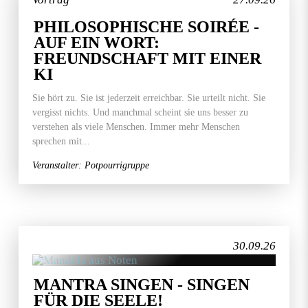
PHILOSOPHISCHE SOIRÉE -
AUF EIN WORT:
FREUNDSCHAFT MIT EINER
KI
Sie hört zu. Sie ist jederzeit erreichbar. Sie urteilt nicht. Sie
vergisst nichts. Und manchmal scheint sie uns besser zu
verstehen als viele Menschen. Immer mehr Menschen
sprechen mit...
Veranstalter: Potpourrigruppe
30.09.26
MANTRA SINGEN - SINGEN
FÜR DIE SEELE!