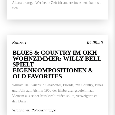
Altersvorsorge: Wer heute Zeit für andere investiert, kann sie
sich...
Konzert
04.09.26
BLUES & COUNTRY IM OKH
WOHNZIMMER: WILLY BELL
SPIELT
EIGENKOMPOSITIONEN &
OLD FAVORITES
William Bell wuchs in Clearwater, Florida, mit Country, Blues
und Folk auf. Als ihn 1968 der Einberufungsbefehl nach
Vietnam aus seiner Musikwelt reißen sollte, verweigerte er
den Dienst...
Veranstalter: Potpourrigruppe