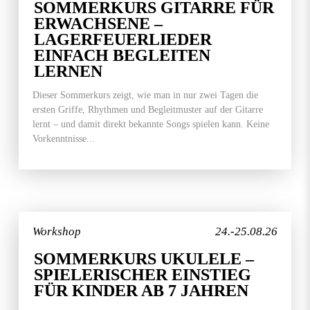
SOMMERKURS GITARRE FÜR
ERWACHSENE –
LAGERFEUERLIEDER
EINFACH BEGLEITEN
LERNEN
Dieser Sommerkurs zeigt, wie man in nur zwei Tagen die
ersten Griffe, Rhythmen und Begleitmuster auf der Gitarre
lernt – und damit direkt bekannte Songs spielen kann. Keine
Vorkenntnisse...
Workshop
24.-25.08.26
SOMMERKURS UKULELE –
SPIELERISCHER EINSTIEG
FÜR KINDER AB 7 JAHREN