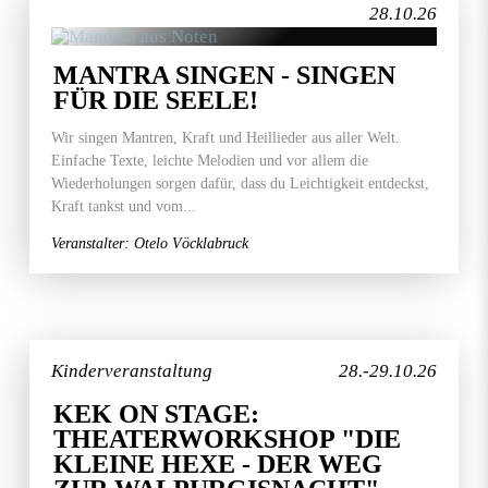
28.10.26
MANTRA SINGEN - SINGEN
FÜR DIE SEELE!
Wir singen Mantren, Kraft und Heillieder aus aller Welt.
Einfache Texte, leichte Melodien und vor allem die
Wiederholungen sorgen dafür, dass du Leichtigkeit entdeckst,
Kraft tankst und vom...
Veranstalter: Otelo Vöcklabruck
Kinderveranstaltung
28.-29.10.26
KEK ON STAGE:
THEATERWORKSHOP "DIE
KLEINE HEXE - DER WEG