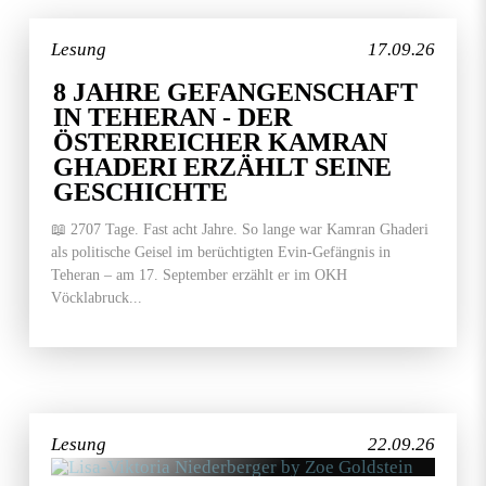
Lesung
17.09.26
8 JAHRE GEFANGENSCHAFT
IN TEHERAN - DER
ÖSTERREICHER KAMRAN
GHADERI ERZÄHLT SEINE
GESCHICHTE
📖 2707 Tage. Fast acht Jahre. So lange war Kamran Ghaderi
als politische Geisel im berüchtigten Evin-Gefängnis in
Teheran – am 17. September erzählt er im OKH
Vöcklabruck...
Lesung
22.09.26