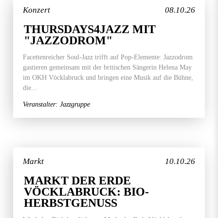
Konzert
08.10.26
THURSDAYS4JAZZ MIT
"JAZZODROM"
Facettenreicher Soul-Jazz trifft auf Pop-Elemente: Jazzodrom
gastieren gemeinsam mit der britischen Sängerin Helena May
im OKH Vöcklabruck und bringen eine Musik auf die Bühne,
die...
Veranstalter: Jazzgruppe
Markt
10.10.26
MARKT DER ERDE
VÖCKLABRUCK: BIO-
HERBSTGENUSS