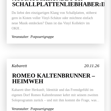
SCHALLPLATTENLIEBHABER:IN
Du liebst den einzigartigen Klang von Schallplatten, stöberst
gern in Kisten voller Vinyl-Schätze oder möchtest einfach
neue Musik entdecken? Dann ist das Vinyl Kollektiv im
OKH...
Veranstalter: Potpourrigruppe
Kabarett
20.11.26
ROMEO KALTENBRUNNER –
HEIMWEH
Kabarett über Herkunft, Identität und das Fremdgefühl im
eigenen Dorf Romeo Kaltenbrunner kehrt mit seinem zweiten
Soloprogramm zurück – und mit ihm kommt die Frage, was...
Veranstalter: Potpourrigruppe