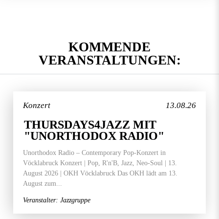
KOMMENDE
VERANSTALTUNGEN:
Konzert
13.08.26
THURSDAYS4JAZZ MIT
"UNORTHODOX RADIO"
Unorthodox Radio – Contemporary Pop-Konzert in
Vöcklabruck Konzert | Pop, R'n'B, Jazz, Neo-Soul | 13.
August 2026 | OKH Vöcklabruck Das OKH lädt am 13.
August zum...
Veranstalter: Jazzgruppe