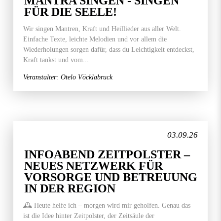
MANTRA SINGEN - SINGEN
FÜR DIE SEELE!
Wir singen Mantren, Kraft und Heillieder aus aller Welt.
Einfache Texte, leichte Melodien und vor allem die
Wiederholungen sorgen dafür, dass du Leichtigkeit entdeckst,
Kraft tankst und vom...
Veranstalter: Otelo Vöcklabruck
03.09.26
INFOABEND ZEITPOLSTER –
NEUES NETZWERK FÜR
VORSORGE UND BETREUUNG
IN DER REGION
🕰️ Heute helfe ich – morgen wird mir geholfen. Genau das
ist die Idee hinter Zeitpolster, der Zeitsäule der