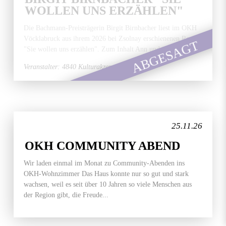
WOLLEN UNS ERZÄHLEN"
Die Bachmann-Preisträgerin Birgit Birnbacher liest im OKH
Vöcklabruck aus ihrem 2026 bei Zsolnay erschienenen Roman
ABGESAGT
"Sie wollen uns erzählen". Zum Inhalt Ann und ihr...
Veranstalter: 4840 Kulturakzente
25.11.26
OKH COMMUNITY ABEND
Wir laden einmal im Monat zu Community-Abenden ins
OKH-Wohnzimmer Das Haus konnte nur so gut und stark
wachsen, weil es seit über 10 Jahren so viele Menschen aus
der Region gibt, die Freude...