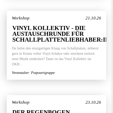
Workshop
21.10.26
VINYL KOLLEKTIV - DIE
AUSTAUSCHRUNDE FÜR
SCHALLPLATTENLIEBHABER:IN
Du liebst den einzigartigen Klang von Schallplatten, stöberst
gern in Kisten voller Vinyl-Schätze oder möchtest einfach
neue Musik entdecken? Dann ist das Vinyl Kollektiv im
OKH...
Veranstalter: Potpourrigruppe
Workshop
23.10.26
DER REGENBOGEN