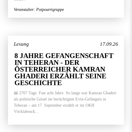
Veranstalter: Potpourrigruppe
Lesung
17.09.26
8 JAHRE GEFANGENSCHAFT
IN TEHERAN - DER
ÖSTERREICHER KAMRAN
GHADERI ERZÄHLT SEINE
GESCHICHTE
📖 2707 Tage. Fast acht Jahre. So lange war Kamran Ghaderi
als politische Geisel im berüchtigten Evin-Gefängnis in
Teheran – am 17. September erzählt er im OKH
Vöcklabruck...