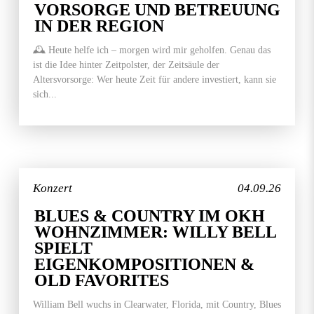
VORSORGE UND BETREUUNG
IN DER REGION
🕰️ Heute helfe ich – morgen wird mir geholfen. Genau das
ist die Idee hinter Zeitpolster, der Zeitsäule der
Altersvorsorge: Wer heute Zeit für andere investiert, kann sie
sich...
Konzert
04.09.26
BLUES & COUNTRY IM OKH
WOHNZIMMER: WILLY BELL
SPIELT
EIGENKOMPOSITIONEN &
OLD FAVORITES
William Bell wuchs in Clearwater, Florida, mit Country, Blues