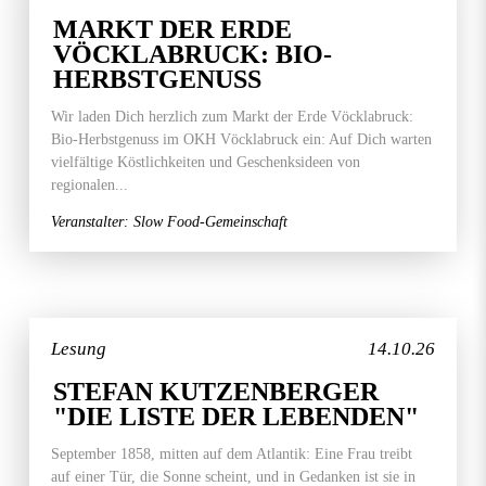
MARKT DER ERDE
VÖCKLABRUCK: BIO-
HERBSTGENUSS
Wir laden Dich herzlich zum Markt der Erde Vöcklabruck:
Bio-Herbstgenuss im OKH Vöcklabruck ein: Auf Dich warten
vielfältige Köstlichkeiten und Geschenksideen von
regionalen...
Veranstalter: Slow Food-Gemeinschaft
Lesung
14.10.26
STEFAN KUTZENBERGER
"DIE LISTE DER LEBENDEN"
September 1858, mitten auf dem Atlantik: Eine Frau treibt
auf einer Tür, die Sonne scheint, und in Gedanken ist sie in