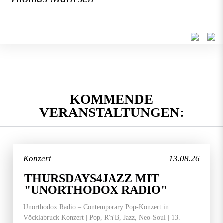
KOMMENDE
VERANSTALTUNGEN:
Konzert
13.08.26
THURSDAYS4JAZZ MIT
"UNORTHODOX RADIO"
Unorthodox Radio – Contemporary Pop-Konzert in
Vöcklabruck Konzert | Pop, R'n'B, Jazz, Neo-Soul | 13.