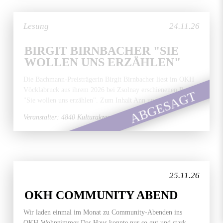
Lesung
24.11.26
BIRGIT BIRNBACHER "SIE
WOLLEN UNS ERZÄHLEN"
Die Bachmann-Preisträgerin Birgit Birnbacher liest im OKH
Vöcklabruck aus ihrem 2026 bei Zsolnay erschienenen Roman
ABGESAGT
"Sie wollen uns erzählen". Zum Inhalt Ann und ihr...
Veranstalter: 4840 Kulturakzente
25.11.26
OKH COMMUNITY ABEND
Wir laden einmal im Monat zu Community-Abenden ins
OKH-Wohnzimmer Das Haus konnte nur so gut und stark