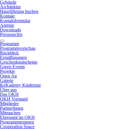
Gebäude
Architektur
Hausführung buchen
Kontakt
Kontaktformular
Anreise
Downloads
Pressearchiv
Programm
Programmvorschau
Rückblick
Ermäßigungen
Geschenkgutscheine
Green Events
Projekte
Open Air
Galerie
KeKademy Kinderuni
Über uns
Das OKH
OKH Vorstand
Mitglieder
PartnerInnen
Mitmachen
Ehrenamt im OKH
Programmgruppen
Cooperation Space