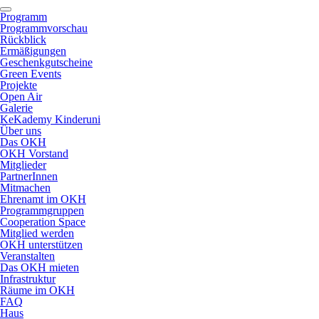
Programm
Programmvorschau
Rückblick
Ermäßigungen
Geschenkgutscheine
Green Events
Projekte
Open Air
Galerie
KeKademy Kinderuni
Über uns
Das OKH
OKH Vorstand
Mitglieder
PartnerInnen
Mitmachen
Ehrenamt im OKH
Programmgruppen
Cooperation Space
Mitglied werden
OKH unterstützen
Veranstalten
Das OKH mieten
Infrastruktur
Räume im OKH
FAQ
Haus