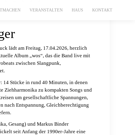
ITMACHEN
VERANSTALTEN
HAUS
KONTAKT
ger
k lädt am Freitag, 17.04.2026, herzlich
ktuelle Album „wos“, das die Band live mit
trobeats zwischen Slangpunk,
et.
: 14 Stücke in rund 40 Minuten, in denen
ierte Ziehharmonika zu kompakten Songs und
reisen um gesellschaftliche Spannungen,
gen nach Entspannung, Gleichberechtigung
efern.
ika, Gesang) und Markus Binder
ckelt seit Anfang der 1990er-Jahre eine