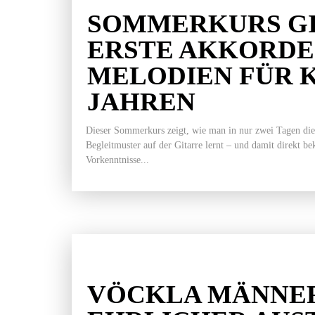
SOMMERKURS GI
ERSTE AKKORDE
MELODIEN FÜR K
JAHREN
Dieser Sommerkurs zeigt, wie man in nur zwei Tagen die
Begleitmuster auf der Gitarre lernt – und damit direkt b
Vorkenntnisse...
VÖCKLA MÄNNER