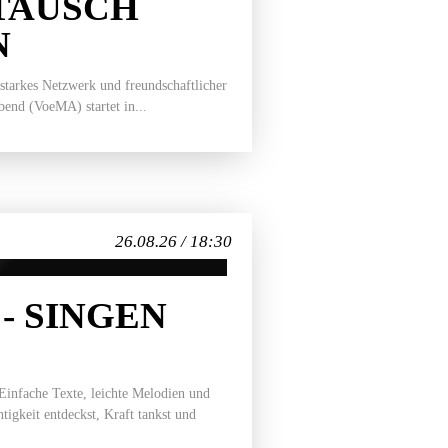
TAUSCH
N
 starkes Netzwerk und freundschaftlicher
end (VoeMA) startet in...
26.08.26 / 18:30
- SINGEN
 Einfache Texte, leichte Melodien und
tigkeit entdeckst, Kraft tankst und