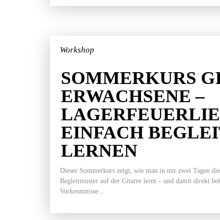
Workshop
SOMMERKURS GI
ERWACHSENE –
LAGERFEUERLI
EINFACH BEGLE
LERNEN
Dieser Sommerkurs zeigt, wie man in nur zwei Tagen die
Begleitmuster auf der Gitarre lernt – und damit direkt b
Vorkenntnisse...