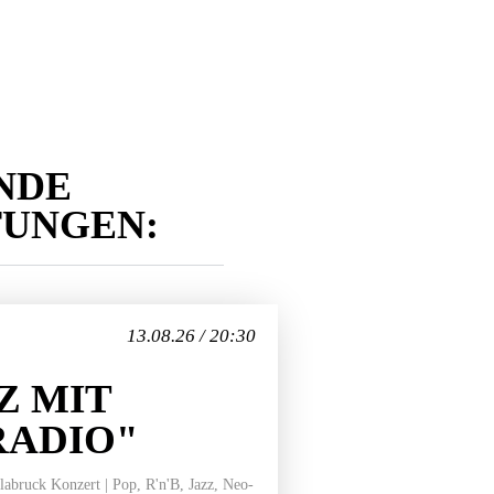
NDE
TUNGEN:
13.08.26 / 20:30
Z MIT
RADIO"
bruck Konzert | Pop, R'n'B, Jazz, Neo-