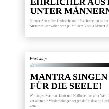
EHRLICHER AUS
UNTER MÄNNER
In einer Zeit voller Umbrüche und Unsicherheiten ist ein
Austausch wertvoller denn je. Mit dem Vöckla Männer Ab
Workshop
MANTRA SINGEN 
FÜR DIE SEELE!
Wir singen Mantren, Kraft und Heillieder aus aller Welt.
vor allem die Wiederholungen sorgen dafür, dass du Leich
vom...