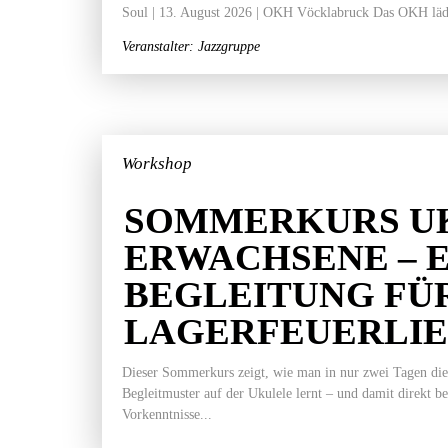
Soul | 13. August 2026 | OKH Vöcklabruck Das OKH läd
Veranstalter: Jazzgruppe
Workshop
SOMMERKURS U
ERWACHSENE – 
BEGLEITUNG FÜ
LAGERFEUERLI
Dieser Sommerkurs zeigt, wie man in nur zwei Tagen die
Begleitmuster auf der Ukulele lernt – und damit direkt b
Vorkenntnisse...