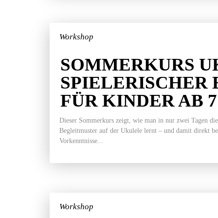
Workshop
SOMMERKURS UK
SPIELERISCHER 
FÜR KINDER AB 
Dieser Sommerkurs zeigt, wie man in nur zwei Tagen die
Begleitmuster auf der Ukulele lernt – und damit direkt b
Vorkenntnisse...
Workshop