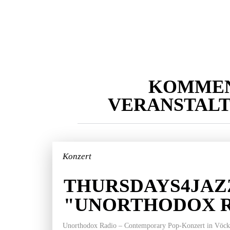
KOMME
VERANSTAL
Konzert
THURSDAYS4JAZ
"UNORTHODOX 
Unorthodox Radio – Contemporary Pop-Konzert in Vöckla