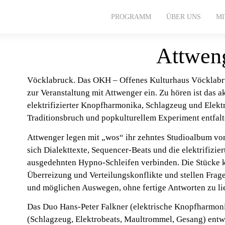
PROGRAMM
ÜBER UNS
M
Attwen
Vöcklabruck. Das OKH – Offenes Kulturhaus Vöcklabruc
zur Veranstaltung mit Attwenger ein. Zu hören ist das a
elektrifizierter Knopfharmonika, Schlagzeug und Elek
Traditionsbruch und popkulturellem Experiment entfalt
Attwenger legen mit „wos“ ihr zehntes Studioalbum vor
sich Dialekttexte, Sequencer-Beats und die elektrifiz
ausgedehnten Hypno-Schleifen verbinden. Die Stücke k
Überreizung und Verteilungskonflikte und stellen Fra
und möglichen Auswegen, ohne fertige Antworten zu li
Das Duo Hans-Peter Falkner (elektrische Knopfharmon
(Schlagzeug, Elektrobeats, Maultrommel, Gesang) entwi