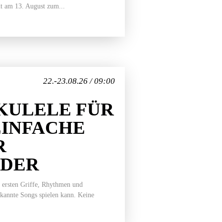
t am 13. August zum...
22.-23.08.26 / 09:00
KULELE FÜR
EINFACHE
R
EDER
 ersten Griffe, Rhythmen und
ekannte Songs spielen kann. Keine