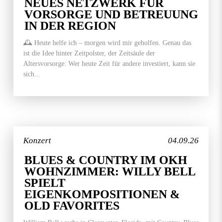
NEUES NETZWERK FÜR
VORSORGE UND BETREUUNG
IN DER REGION
🕰️ Heute helfe ich – morgen wird mir geholfen. Genau das
ist die Idee hinter Zeitpolster, der Zeitsäule der
Altersvorsorge: Wer heute Zeit für andere investiert, kann sie
sich...
Konzert
04.09.26
BLUES & COUNTRY IM OKH
WOHNZIMMER: WILLY BELL
SPIELT
EIGENKOMPOSITIONEN &
OLD FAVORITES