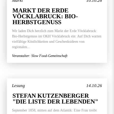
Markt
10.10.26
MARKT DER ERDE
VÖCKLABRUCK: BIO-
HERBSTGENUSS
Wir laden Dich herzlich zum Markt der Erde Vöcklabruck:
Bio-Herbstgenuss im OKH Vöcklabruck ein: Auf Dich warten
vielfältige Köstlichkeiten und Geschenksideen von
regionalen...
Veranstalter: Slow Food-Gemeinschaft
Lesung
14.10.26
STEFAN KUTZENBERGER
"DIE LISTE DER LEBENDEN"
September 1858, mitten auf dem Atlantik: Eine Frau treibt