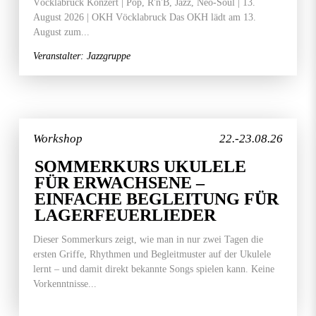
Vöcklabruck Konzert | Pop, R'n'B, Jazz, Neo-Soul | 13.
August 2026 | OKH Vöcklabruck Das OKH lädt am 13.
August zum...
Veranstalter: Jazzgruppe
Workshop
22.-23.08.26
SOMMERKURS UKULELE
FÜR ERWACHSENE –
EINFACHE BEGLEITUNG FÜR
LAGERFEUERLIEDER
Dieser Sommerkurs zeigt, wie man in nur zwei Tagen die
ersten Griffe, Rhythmen und Begleitmuster auf der Ukulele
lernt – und damit direkt bekannte Songs spielen kann. Keine
Vorkenntnisse...