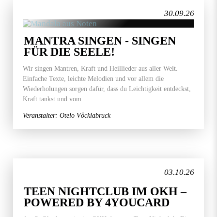
30.09.26
MANTRA SINGEN - SINGEN
FÜR DIE SEELE!
Wir singen Mantren, Kraft und Heillieder aus aller Welt.
Einfache Texte, leichte Melodien und vor allem die
Wiederholungen sorgen dafür, dass du Leichtigkeit entdeckst,
Kraft tankst und vom...
Veranstalter: Otelo Vöcklabruck
03.10.26
TEEN NIGHTCLUB IM OKH –
POWERED BY 4YOUCARD