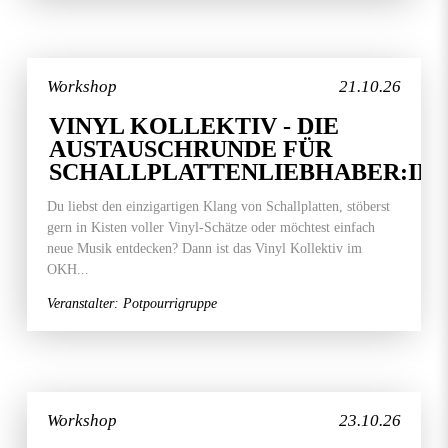
Workshop
21.10.26
VINYL KOLLEKTIV - DIE
AUSTAUSCHRUNDE FÜR
SCHALLPLATTENLIEBHABER:IN
Du liebst den einzigartigen Klang von Schallplatten, stöberst
gern in Kisten voller Vinyl-Schätze oder möchtest einfach
neue Musik entdecken? Dann ist das Vinyl Kollektiv im
OKH...
Veranstalter: Potpourrigruppe
Workshop
23.10.26