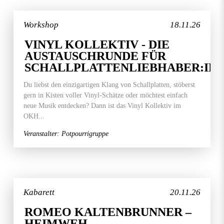
Workshop
18.11.26
VINYL KOLLEKTIV - DIE
AUSTAUSCHRUNDE FÜR
SCHALLPLATTENLIEBHABER:IN
Du liebst den einzigartigen Klang von Schallplatten, stöberst
gern in Kisten voller Vinyl-Schätze oder möchtest einfach
neue Musik entdecken? Dann ist das Vinyl Kollektiv im
OKH...
Veranstalter: Potpourrigruppe
Kabarett
20.11.26
ROMEO KALTENBRUNNER –
HEIMWEH