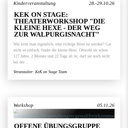
Kinderveranstaltung
28.-29.10.26
KEK ON STAGE:
THEATERWORKSHOP "DIE
KLEINE HEXE - DER WEG
ZUR WALPURGISNACHT"
Wie lernt man eigentlich, eine richtige Hexe zu werden? Gar
nicht so einfach, findet die kleine Hexe. Obwohl sie schon
127 Jahre, 2 Monate und 22 Tage alt ist, darf sie noch nicht
bei der...
Veranstalter: KeK on Stage Team
Workshop
05.11.26
OFFENE ÜBUNGSGRUPPE