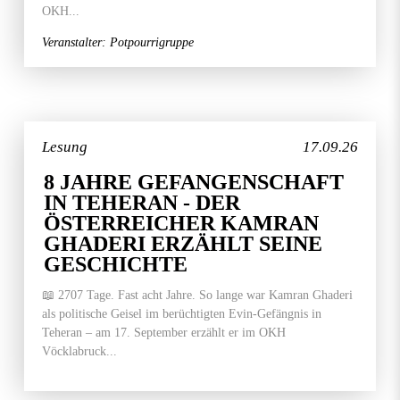
OKH...
Veranstalter: Potpourrigruppe
Lesung
17.09.26
8 JAHRE GEFANGENSCHAFT
IN TEHERAN - DER
ÖSTERREICHER KAMRAN
GHADERI ERZÄHLT SEINE
GESCHICHTE
📖 2707 Tage. Fast acht Jahre. So lange war Kamran Ghaderi
als politische Geisel im berüchtigten Evin-Gefängnis in
Teheran – am 17. September erzählt er im OKH
Vöcklabruck...