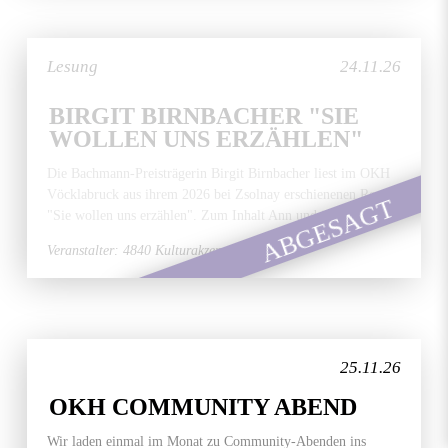
Lesung
24.11.26
BIRGIT BIRNBACHER "SIE
WOLLEN UNS ERZÄHLEN"
Die Bachmann-Preisträgerin Birgit Birnbacher liest im OKH
Vöcklabruck aus ihrem 2026 bei Zsolnay erschienenen Roman
ABGESAGT
"Sie wollen uns erzählen". Zum Inhalt Ann und ihr...
Veranstalter: 4840 Kulturakzente
25.11.26
OKH COMMUNITY ABEND
Wir laden einmal im Monat zu Community-Abenden ins