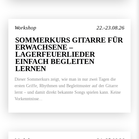
Workshop
22.-23.08.26
SOMMERKURS GITARRE FÜR
ERWACHSENE –
LAGERFEUERLIEDER
EINFACH BEGLEITEN
LERNEN
Dieser Sommerkurs zeigt, wie man in nur zwei Tagen die
ersten Griffe, Rhythmen und Begleitmuster auf der Gitarre
lernt – und damit direkt bekannte Songs spielen kann. Keine
Vorkenntnisse...