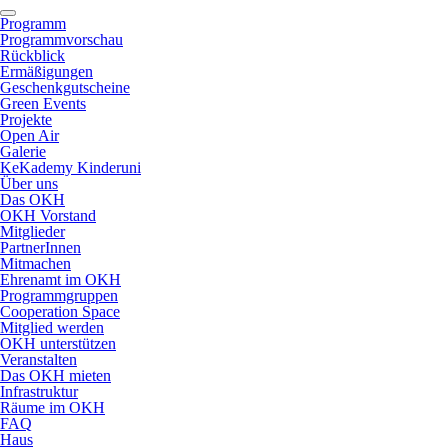
Programm
Programmvorschau
Rückblick
Ermäßigungen
Geschenkgutscheine
Green Events
Projekte
Open Air
Galerie
KeKademy Kinderuni
Über uns
Das OKH
OKH Vorstand
Mitglieder
PartnerInnen
Mitmachen
Ehrenamt im OKH
Programmgruppen
Cooperation Space
Mitglied werden
OKH unterstützen
Veranstalten
Das OKH mieten
Infrastruktur
Räume im OKH
FAQ
Haus