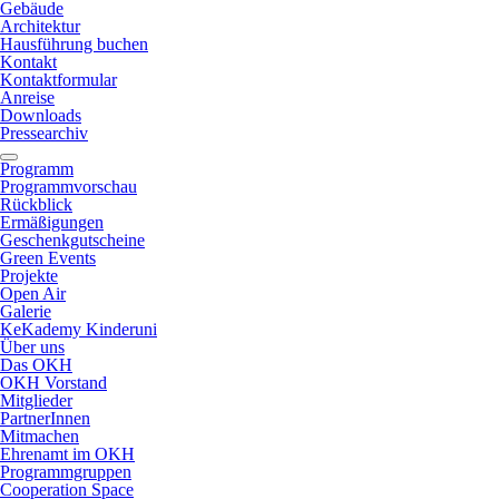
Gebäude
Architektur
Hausführung buchen
Kontakt
Kontaktformular
Anreise
Downloads
Pressearchiv
Programm
Programmvorschau
Rückblick
Ermäßigungen
Geschenkgutscheine
Green Events
Projekte
Open Air
Galerie
KeKademy Kinderuni
Über uns
Das OKH
OKH Vorstand
Mitglieder
PartnerInnen
Mitmachen
Ehrenamt im OKH
Programmgruppen
Cooperation Space